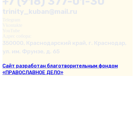
+7 (918) 377-01-30
trinity_kuban@mail.ru
Telegram
Vkontakte
YouTube
Адрес собора:
350000, Краснодарский край, г. Краснодар,
ул. им. Фрунзе, д. 65
Сайт разработан благотворительным фондом
«ПРАВОСЛАВНОЕ ДЕЛО»
Перейти к содержимому
Открыть панель инструментов
Версия для слабовидящих
Увеличение текста
Уменьшение текста
Оттенки серого
Высокий контраст
Негативный контраст