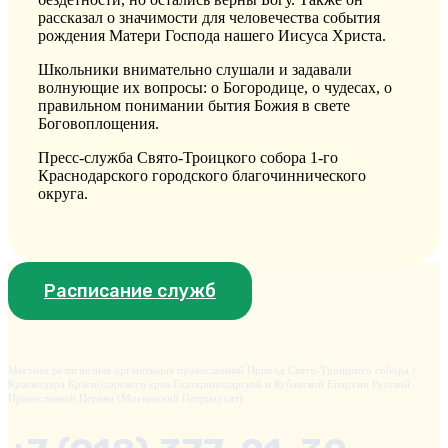
рассказал о значимости для человечества события
рождения Матери Господа нашего Иисуса Христа.
Школьники внимательно слушали и задавали
волнующие их вопросы: о Богородице, о чудесах, о
правильном понимании бытия Божия в свете
Боговоплощения.
Пресс-служба Свято-Троицкого собора 1-го
Краснодарского городского благочиннического
округа.
Расписание служб
Местная религиозная организация православный Приход Свято-Троицкого собора г.
Краснодара Краснодарского края Екатеринодарской и Кубанской Епархии Русской
Православной Церкви (Московский Патриархат)