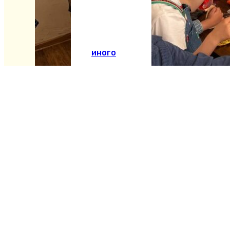
иного
недвижимого
имущества в
Расписание служб