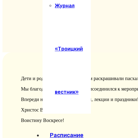
Журнал
«Троицкий
Дети и родители с удовольствием раскрашивали пасха
Мы благодарим каждого, кто присоединился к меропр
вестник»
Впереди нас ждут новые встречи, лекции и праздники!
Христос Воскресе!
Воистину Воскресе!
Расписание