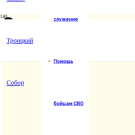
О вере и Церкв
служение
Троицкий
Помощь
Собор
бойцам СВО