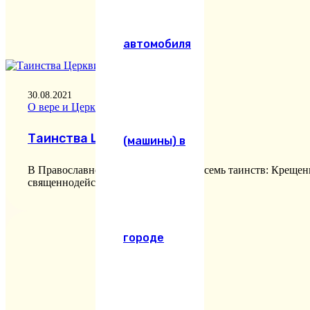
автомобиля
30.08.2021
О вере и Церкви
,
Фото
Таинства Церкви
(машины) в
В Православной Церкви существует семь таинств: Крещен
священнодействие,…
городе