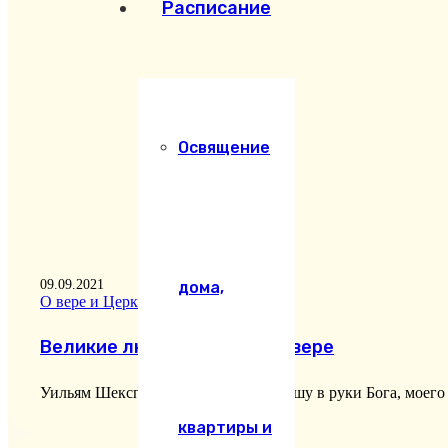
Расписание
Освящение
09.09.2021
дома,
О вере и Церкви
Великие люди о Христе и о вере
Уильям Шекспир «Я вручил мою душу в руки Бога, моего
квартиры и